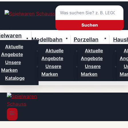
Zum
Inhalt
springen
Suchen
ielwaren
Modellbahn
Porzellan
Haush
Aktuelle
Aktuelle
Aktuelle
A
Angebote
Angebote
Angebote
Ang
Unsere
Unsere
Unsere
U
Marken
Marken
Marken
Mar
Kataloge