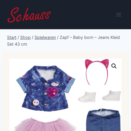
Zum
Inhalt
springen
Start
/
Shop
/
Spielwaren
/
Zapf – Baby born – Jeans Kleid
Set 43 cm