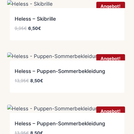
Angebot!
Heless – Skibrille
Ursprünglicher
Aktueller
9,95
€
6,50
€
Preis
Preis
war:
ist:
9,95€
6,50€.
Angebot!
Heless – Puppen-Sommerbekleidung
Ursprünglicher
Aktueller
13,95
€
8,50
€
Preis
Preis
war:
ist:
13,95€
8,50€.
Angebot!
Heless – Puppen-Sommerbekleidung
Ursprünglicher
Aktueller
13,95
€
8,50
€