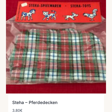
Steha – Pferdedecken
3,80
€