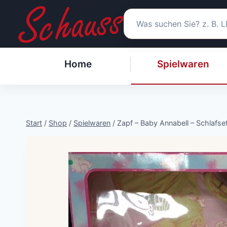
Zum
Inhalt
springen
Home
Spielwaren
Start
/
Shop
/
Spielwaren
/
Zapf – Baby Annabell – Schlafse