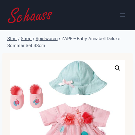
Zum
Inhalt
springen
Start
/
Shop
/
Spielwaren
/
ZAPF – Baby Annabell Deluxe
Sommer Set 43cm