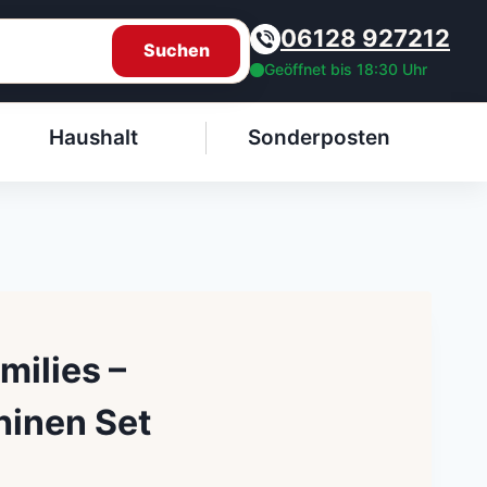
06128 927212
Suchen
Geöffnet bis 18:30 Uhr
Haushalt
Sonderposten
milies –
inen Set