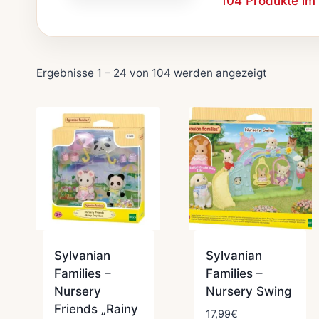
104 Produkte im
Nach
Ergebnisse 1 – 24 von 104 werden angezeigt
Beliebthei
sortiert
Sylvanian
Sylvanian
Families –
Families –
Nursery
Nursery Swing
Friends „Rainy
17,99
€