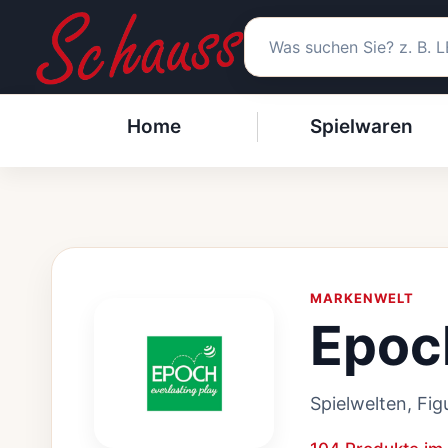
Zum
Inhalt
springen
Home
Spielwaren
MARKENWELT
Epoc
Spielwelten, Fig