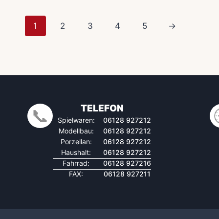
1
2
3
4
5
→
TELEFON
📞
Spielwaren:
06128 927212
Modellbau:
06128 927212
Porzellan:
06128 927212
Haushalt:
06128 927212
Fahrrad:
06128 927216
FAX:
06128 927211