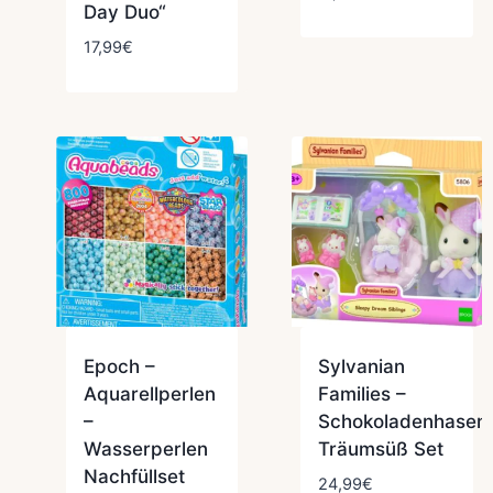
Day Duo“
17,99
€
Epoch –
Sylvanian
Aquarellperlen
Families –
–
Schokoladenhasen
Wasserperlen
Träumsüß Set
Nachfüllset
24,99
€