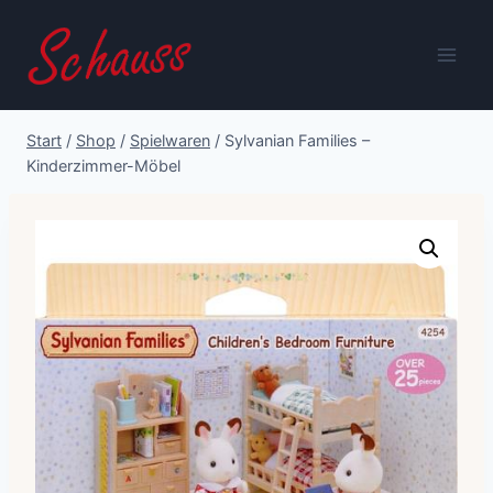
Zum
Inhalt
springen
Start
/
Shop
/
Spielwaren
/
Sylvanian Families –
Kinderzimmer-Möbel