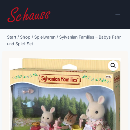
Zum
Inhalt
springen
Start
/
Shop
/
Spielwaren
/
Sylvanian Families – Babys Fahr
und Spiel-Set