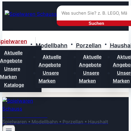
Zum
Inhalt
springen
Suchen
pielwaren
Modellbahn
Porzellan
Haushal
Aktuelle
Aktuelle
Aktuelle
Aktuel
Angebote
Angebote
Angebote
Angebo
Unsere
Unsere
Unsere
Unser
Marken
Marken
Marken
Marken
Kataloge
Spielwaren Schauss
Spielwaren • Modellbahn • Porzellan • Haushalt