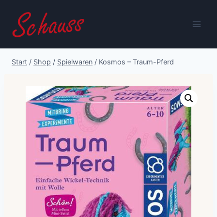
Zum
Inhalt
springen
Start
/
Shop
/
Spielwaren
/
Kosmos – Traum-Pferd