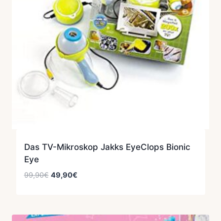
Das TV-Mikroskop Jakks EyeClops Bionic
Eye
Ursprünglicher
Aktueller
99,90
€
49,90
€
Preis
Preis
war:
ist:
99,90€
49,90€.