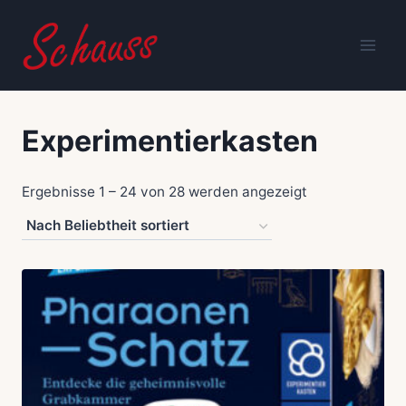
Zum
Inhalt
springen
Experimentierkasten
Nach
Ergebnisse 1 – 24 von 28 werden angezeigt
Beliebtheit
sortiert