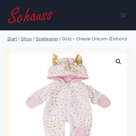
Zum
Inhalt
springen
Start
/
Shop
/
Spielwaren
/
Götz – Onesie Unicorn (Einhorn)