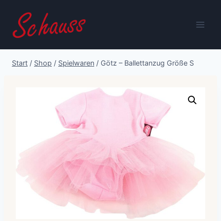
Zum
Inhalt
springen
Start
/
Shop
/
Spielwaren
/
Götz – Ballettanzug Größe S