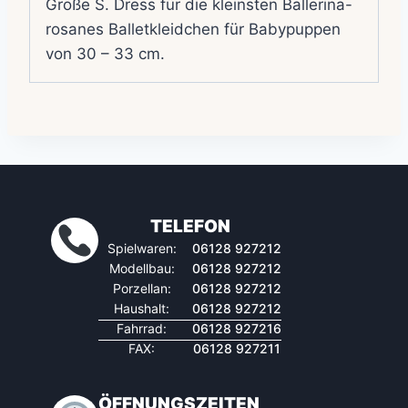
Größe S. Dress für die kleinsten Ballerina-
rosanes Balletkleidchen für Babypuppen
von 30 – 33 cm.
TELEFON
Spielwaren:
06128 927212
Modellbau:
06128 927212
Porzellan:
06128 927212
Haushalt:
06128 927212
Fahrrad:
06128 927216
FAX:
06128 927211
ÖFFNUNGSZEITEN