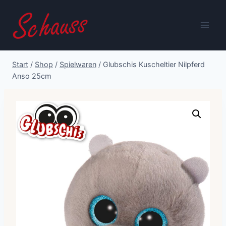
Zum
Inhalt
springen
Start
/
Shop
/
Spielwaren
/
Glubschis Kuscheltier Nilpferd
Anso 25cm