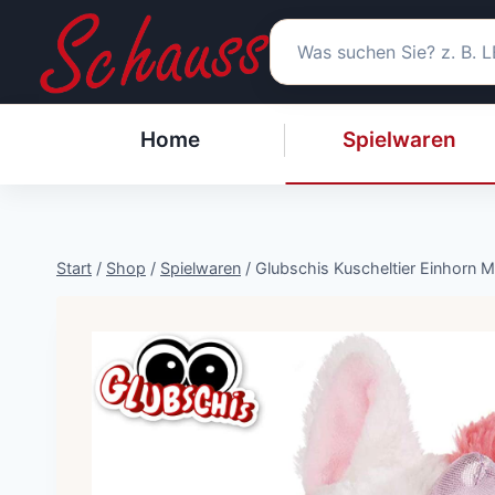
Zum
Inhalt
springen
Home
Spielwaren
Start
/
Shop
/
Spielwaren
/
Glubschis Kuscheltier Einhorn 