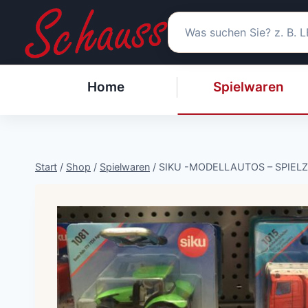
Zum
Inhalt
springen
Home
Spielwaren
Start
/
Shop
/
Spielwaren
/
SIKU -MODELLAUTOS – SPIEL