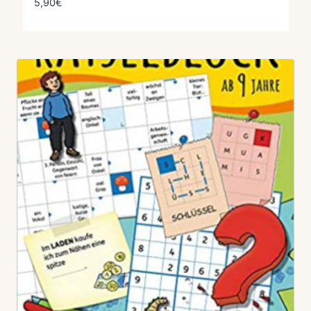
5,90
€