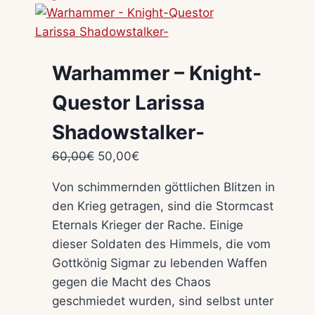
Warhammer – Knight-
Questor Larissa
Shadowstalker-
Ursprünglicher
Aktueller
60,00
€
50,00
€
Preis
Preis
Von schimmernden göttlichen Blitzen in
war:
ist:
den Krieg getragen, sind die Stormcast
60,00€
50,00€.
Eternals Krieger der Rache. Einige
dieser Soldaten des Himmels, die vom
Gottkönig Sigmar zu lebenden Waffen
gegen die Macht des Chaos
geschmiedet wurden, sind selbst unter