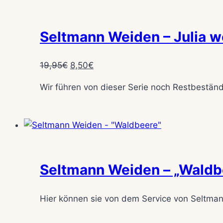
Seltmann Weiden – Julia w
Ursprünglicher
Aktueller
19,95
€
8,50
€
Preis
Preis
Wir führen von dieser Serie noch Restbeständ
war:
ist:
19,95€
8,50€.
Seltmann Weiden – „Waldb
Hier können sie von dem Service von Seltma