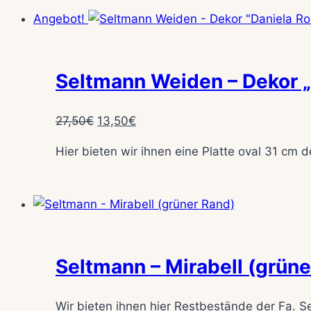
Angebot!
Seltmann Weiden – Dekor „
Ursprünglicher
Aktueller
27,50
€
13,50
€
Preis
Preis
Hier bieten wir ihnen eine Platte oval 31 cm 
war:
ist:
27,50€
13,50€.
Seltmann – Mirabell (grüne
Wir bieten ihnen hier Restbestände der Fa. Se