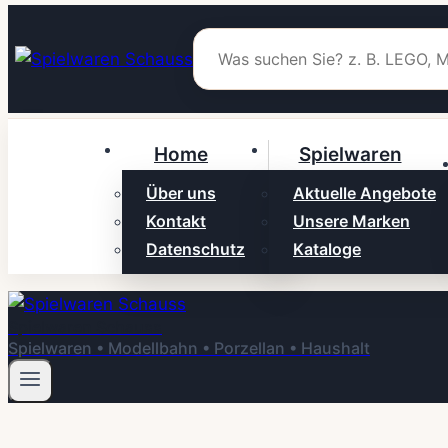
Zum
Inhalt
springen
Home
Spielwaren
Über uns
Aktuelle Angebote
Kontakt
Unsere Marken
Datenschutz
Kataloge
Spielwaren Schauss
Spielwaren • Modellbahn • Porzellan • Haushalt