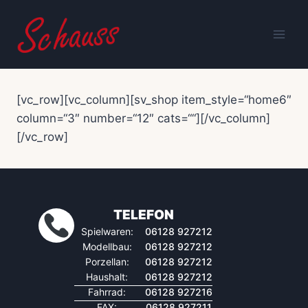
Zum
Inhalt
springen
[vc_row][vc_column][sv_shop item_style=“home6″
column=“3″ number=“12″ cats=““][/vc_column]
[/vc_row]
TELEFON
Spielwaren:
06128 927212
Modellbau:
06128 927212
Porzellan:
06128 927212
Haushalt:
06128 927212
Fahrrad:
06128 927216
FAX:
06128 927211