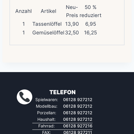
Neu-
50 %
Anzahl
Artikel
Preis
reduziert
1
Tassenlöffel
13,90
6,95
1
Gemüselöffel
32,50
16,25
TELEFON
Spielwaren:
06128 927212
Modellbau:
06128 927212
Porzellan:
06128 927212
Haushalt:
06128 927212
Fahrrad:
06128 927216
FAX:
06128 927211