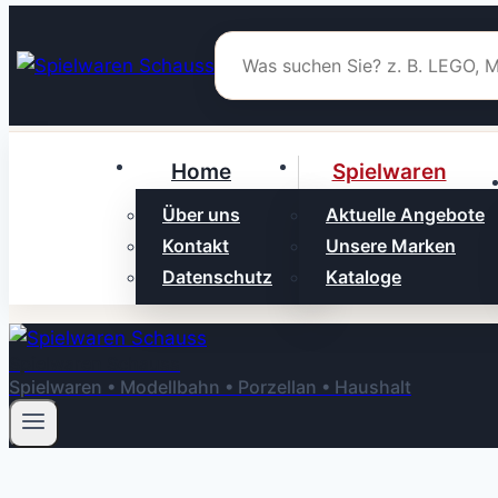
Zum
Inhalt
springen
Home
Spielwaren
Über uns
Aktuelle Angebote
Kontakt
Unsere Marken
Datenschutz
Kataloge
Spielwaren Schauss
Spielwaren • Modellbahn • Porzellan • Haushalt