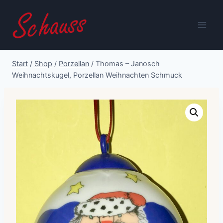
Zum
Inhalt
springen
Start
/
Shop
/
Porzellan
/
Thomas – Janosch
Weihnachtskugel, Porzellan Weihnachten Schmuck