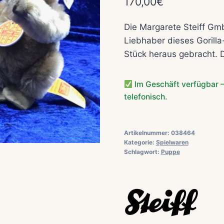
170,00
€
Die Margarete Steiff Gm
Liebhaber dieses Gorilla-
Stück heraus gebracht. D
Im Geschäft verfügbar –
telefonisch.
Artikelnummer:
038464
Kategorie:
Spielwaren
Schlagwort:
Puppe