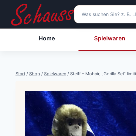
Zum
Inhalt
springen
Home
Spielwaren
Start
/
Shop
/
Spielwaren
/
Steiff – Mohair, „Gorilla Set“ limi