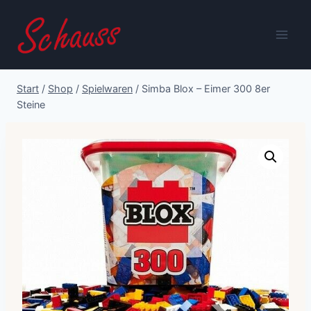
Zum
Inhalt
springen
Start
/
Shop
/
Spielwaren
/
Simba Blox – Eimer 300 8er
Steine