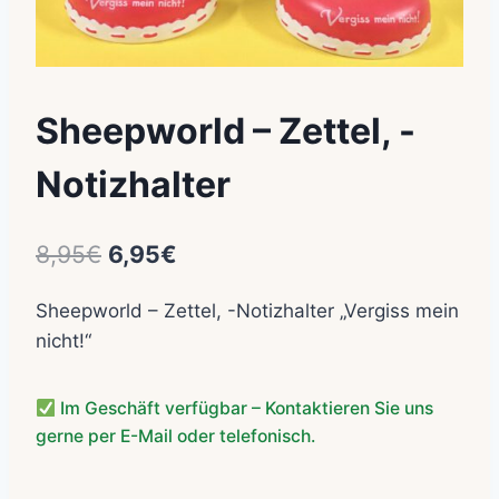
Sheepworld – Zettel, -
Notizhalter
Ursprünglicher
Aktueller
8,95
€
6,95
€
Preis
Preis
Sheepworld – Zettel, -Notizhalter „Vergiss mein
war:
ist:
nicht!“
8,95€
6,95€.
Im Geschäft verfügbar – Kontaktieren Sie uns
gerne per E-Mail oder telefonisch.