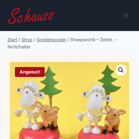
Zum
Inhalt
springen
Start
/
Shop
/
Sonderposten
/
Sheepworld – Zettel, -
Notizhalter
Angebot!