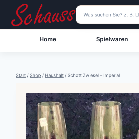
Zum
Inhalt
springen
Home
Spielwaren
Start
/
Shop
/
Haushalt
/
Schott Zwiesel – Imperial