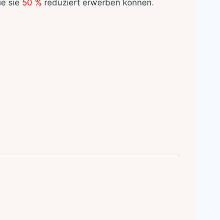
ie sie
50 %
reduziert erwerben können.