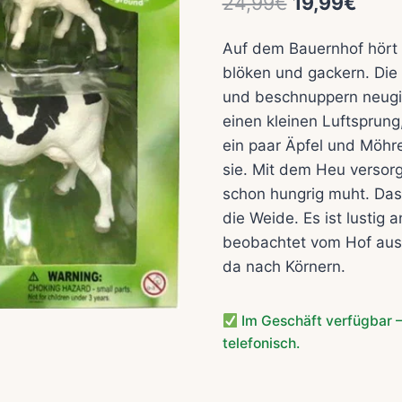
Ursprünglic
Aktue
24,99
€
19,99
€
Preis
Preis
Auf dem Bauernhof hört 
war:
ist:
blöken und gackern. Die
24,99€
19,9
und beschnuppern neugi
einen kleinen Luftsprung
ein paar Äpfel und Möhr
sie. Mit dem Heu versor
schon hungrig muht. Das
die Weide. Es ist lustig
beobachtet vom Hof aus i
da nach Körnern.
Im Geschäft verfügbar –
telefonisch.