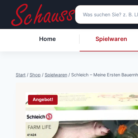
Zum
Inhalt
springen
Home
Spielwaren
Start
/
Shop
/
Spielwaren
/
Schleich – Meine Ersten Bauernh
Angebot!