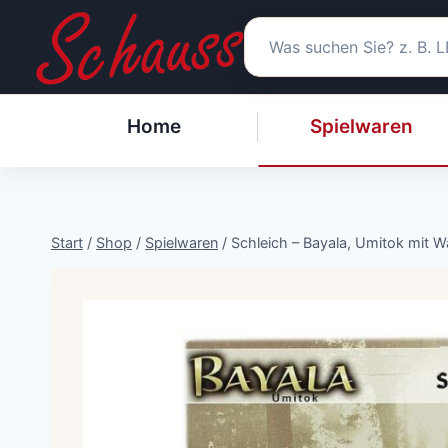
Zum
Inhalt
springen
Home
Spielwaren
Start
/
Shop
/
Spielwaren
/
Schleich – Bayala, Umitok mit 