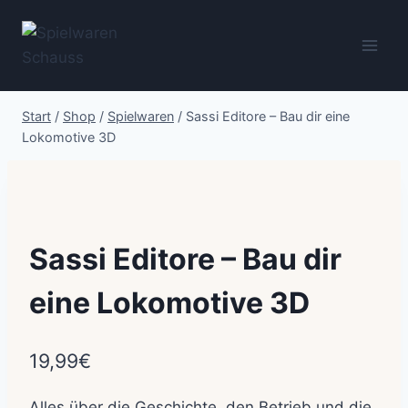
Zum
Inhalt
springen
Start
/
Shop
/
Spielwaren
/
Sassi Editore – Bau dir eine
Lokomotive 3D
Sassi Editore – Bau dir
eine Lokomotive 3D
19,99
€
Alles über die Geschichte, den Betrieb und die