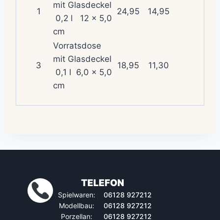
mit Glasdeckel
1
24,95
14,95
0,2 l 12 x 5,0
cm
Vorratsdose
mit Glasdeckel
3
18,95
11,30
0,1 l 6,0 x 5,0
cm
TELEFON
Spielwaren:
06128 927212
Modellbau:
06128 927212
Porzellan:
06128 927212