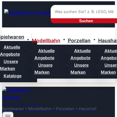
Zum
Inhalt
springen
Suchen
pielwaren
Modellbahn
Porzellan
Haushal
Aktuelle
Aktuelle
Aktuelle
Aktuel
Angebote
Angebote
Angebote
Angebo
Unsere
Unsere
Unsere
Unser
Marken
Marken
Marken
Marken
Kataloge
Spielwaren Schauss
Spielwaren • Modellbahn • Porzellan • Haushalt