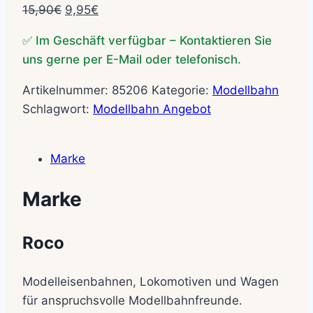
Ursprünglicher
Aktueller
15,90
€
9,95
€
Preis
Preis
✅ Im Geschäft verfügbar – Kontaktieren Sie
war:
ist:
uns gerne per E-Mail oder telefonisch.
15,90€
9,95€.
Artikelnummer:
85206
Kategorie:
Modellbahn
Schlagwort:
Modellbahn Angebot
Marke
Marke
Roco
Modelleisenbahnen, Lokomotiven und Wagen
für anspruchsvolle Modellbahnfreunde.