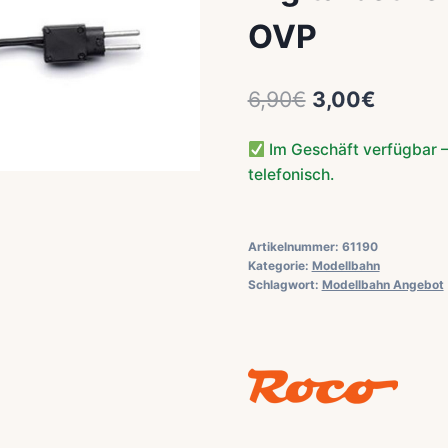
OVP
Ursprüngliche
Aktuell
6,90
€
3,00
€
Preis
Preis
Im Geschäft verfügbar –
war:
ist:
telefonisch.
6,90€
3,00€.
Artikelnummer:
61190
Kategorie:
Modellbahn
Schlagwort:
Modellbahn Angebot