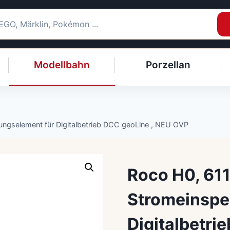
Modellbahn
Porzellan
ngselement für Digitalbetrieb DCC geoLine , NEU OVP
Roco H0, 61
Stromeinspe
Digitalbetri