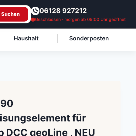
06128 927212
Suchen
Geschlossen · morgen ab 09:00 Uhr geöffnet
Haushalt
Sonderposten
190
isungselement für
eb DCC geoLine , NEU