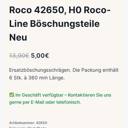
Roco 42650, H0 Roco-
Line Böschungsteile
Neu
Ursprünglicher
Aktueller
13,90
€
5,00
€
Preis
Preis
Ersatzböschungsschrägen. Die Packung enthält
war:
ist:
6 Stk. à 360 mm Länge.
13,90€
5,00€.
Im Geschäft verfügbar – Kontaktieren Sie uns
gerne per E-Mail oder telefonisch.
Artikelnummer:
42650