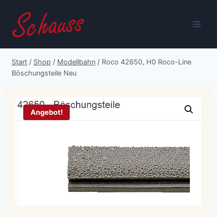
Zum
Inhalt
springen
Start
/
Shop
/
Modellbahn
/
Roco 42650, H0 Roco-Line
Böschungsteile Neu
Angebot!