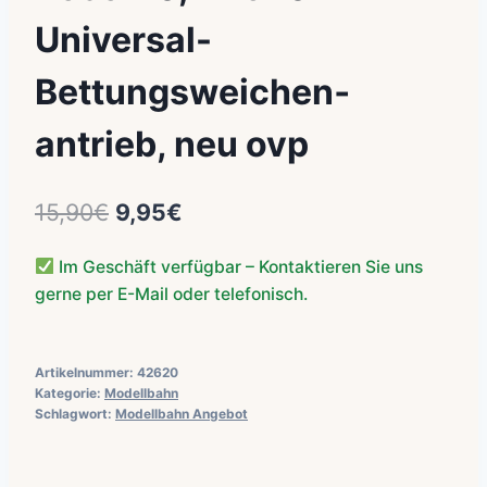
Universal-
Bettungsweichen­­
antrieb, neu ovp
Ursprünglicher
Aktueller
15,90
€
9,95
€
Preis
Preis
Im Geschäft verfügbar – Kontaktieren Sie uns
war:
ist:
gerne per E-Mail oder telefonisch.
15,90€
9,95€.
Artikelnummer:
42620
Kategorie:
Modellbahn
Schlagwort:
Modellbahn Angebot