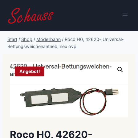
Zum
Inhalt
springen
Start
/
Shop
/
Modellbahn
/
Roco H0, 42620- Universal-
Bettungsweichen­­antrieb, neu ovp
Angebot!
Roco H0, 42620-