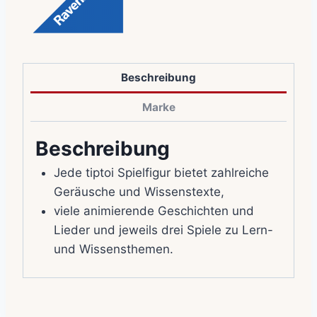
Beschreibung
Marke
Beschreibung
Jede tiptoi Spielfigur bietet zahlreiche
Geräusche und Wissenstexte,
viele animierende Geschichten und
Lieder und jeweils drei Spiele zu Lern-
und Wissensthemen.