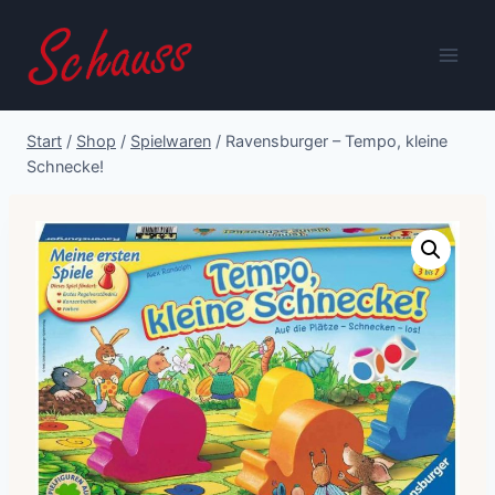
Zum
Inhalt
springen
Start
/
Shop
/
Spielwaren
/
Ravensburger – Tempo, kleine
Schnecke!