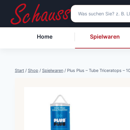
Zum
Inhalt
springen
Home
Spielwaren
Start
/
Shop
/
Spielwaren
/
Plus Plus – Tube Triceratops – 10