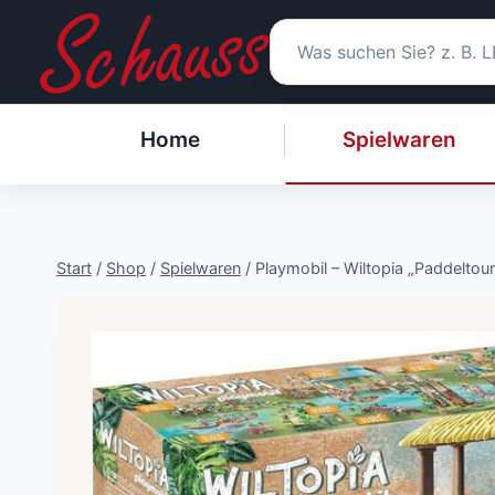
Zum
Inhalt
springen
Home
Spielwaren
Start
/
Shop
/
Spielwaren
/
Playmobil – Wiltopia „Paddeltour