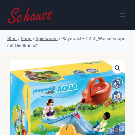
Zum
Inhalt
springen
Start
/
Shop
/
Spielwaren
/
Playmobil – 1.2.3 „Wasserwippe
mit Gießkanne“