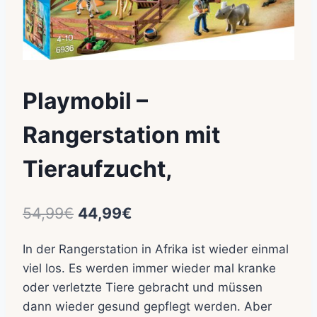
Playmobil –
Rangerstation mit
Tieraufzucht,
Ursprünglicher
Aktueller
54,99
€
44,99
€
Preis
Preis
In der Rangerstation in Afrika ist wieder einmal
war:
ist:
viel los. Es werden immer wieder mal kranke
54,99€
44,99€.
oder verletzte Tiere gebracht und müssen
dann wieder gesund gepflegt werden. Aber