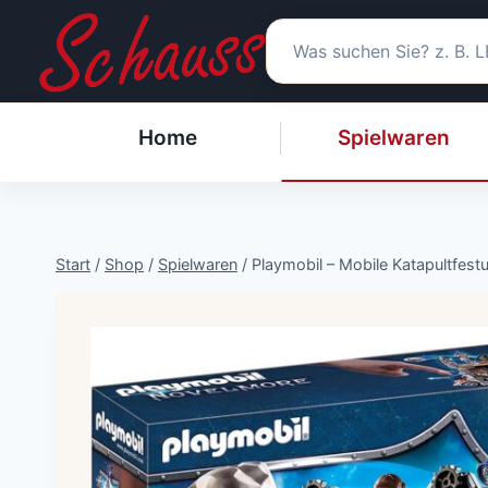
Zum
Inhalt
springen
Home
Spielwaren
Start
/
Shop
/
Spielwaren
/
Playmobil – Mobile Katapultfest