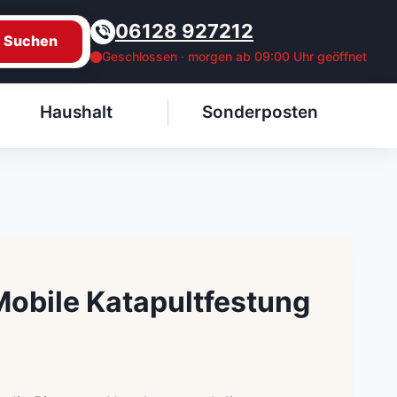
06128 927212
Suchen
Geschlossen · morgen ab 09:00 Uhr geöffnet
Haushalt
Sonderposten
Mobile Katapultfestung