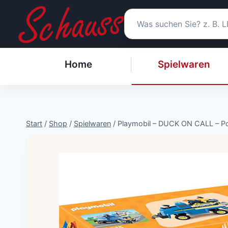
Zum
Inhalt
springen
Home
Spielwaren
Start
/
Shop
/
Spielwaren
/
Playmobil – DUCK ON CALL – Pol