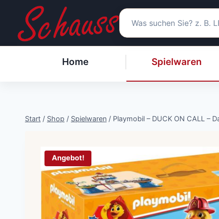
Zum
Inhalt
springen
Home
Spielwaren
Start
/
Shop
/
Spielwaren
/
Playmobil – DUCK ON CALL – Da
Angebot!