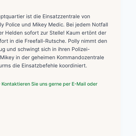
cher
ueller
eis
uartier ist die Einsatzzentrale von
:
lly Police und Mikey Medic. Bei jedem Notfall
9,99€.
ier Helden sofort zur Stelle! Kaum ertönt der
ort in die Freefall-Rutsche. Polly nimmt den
 und schwingt sich in ihren Polizei-
Mikey in der geheimen Kommandozentrale
urms die Einsatzbefehle koordiniert.
 Kontaktieren Sie uns gerne per E-Mail oder