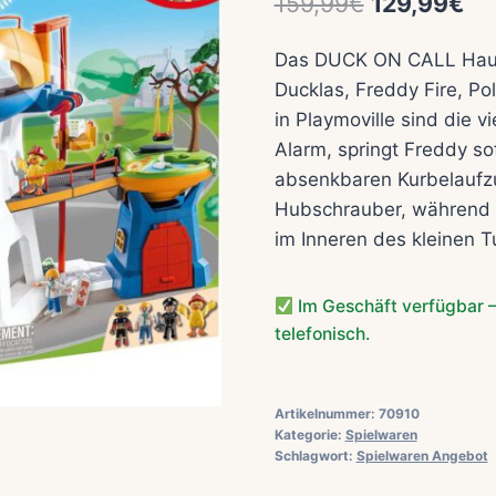
Ursprüngli
Akt
159,99
€
129,99
€
Preis
Pr
Das DUCK ON CALL Hauptq
war:
ist
Ducklas, Freddy Fire, Po
159,99€
12
in Playmoville sind die v
Alarm, springt Freddy sof
absenkbaren Kurbelaufzug
Hubschrauber, während 
im Inneren des kleinen T
Im Geschäft verfügbar –
telefonisch.
Artikelnummer:
70910
Kategorie:
Spielwaren
Schlagwort:
Spielwaren Angebot