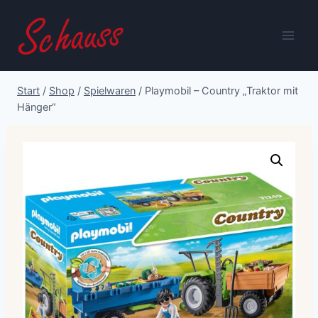
Zum
Inhalt
springen
Start
/
Shop
/
Spielwaren
/
Playmobil – Country „Traktor mit
Hänger“