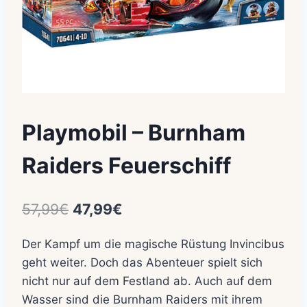
Playmobil – Burnham
Raiders Feuerschiff
Ursprünglicher
Aktueller
57,99
€
47,99
€
Preis
Preis
Der Kampf um die magische Rüstung Invincibus
war:
ist:
geht weiter. Doch das Abenteuer spielt sich
57,99€
47,99€.
nicht nur auf dem Festland ab. Auch auf dem
Wasser sind die Burnham Raiders mit ihrem