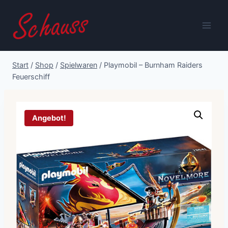
Zum
Inhalt
springen
Start
/
Shop
/
Spielwaren
/
Playmobil – Burnham Raiders
Feuerschiff
Angebot!