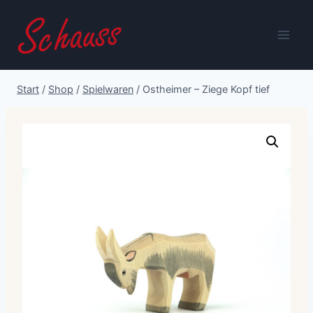
Zum
Inhalt
springen
Start
/
Shop
/
Spielwaren
/
Ostheimer – Ziege Kopf tief