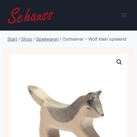
Zum
Inhalt
springen
Start
/
Shop
/
Spielwaren
/
Ostheimer – Wolf klein spielend