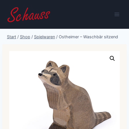
Zum
Inhalt
springen
Start
/
Shop
/
Spielwaren
/
Ostheimer – Waschbär sitzend